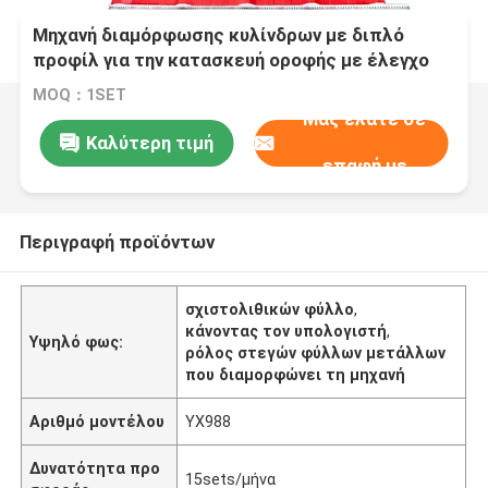
Μηχανή διαμόρφωσης κυλίνδρων με διπλό
προφίλ για την κατασκευή οροφής με έλεγχο
PLC
MOQ：1SET
Μας ελάτε σε
Καλύτερη τιμή
επαφή με
Περιγραφή προϊόντων
σχιστολιθικών φύλλο
,
κάνοντας τον υπολογιστή
,
Υψηλό φως:
ρόλος στεγών φύλλων μετάλλων
που διαμορφώνει τη μηχανή
Αριθμό μοντέλου
YX988
Δυνατότητα προ
15sets/μήνα