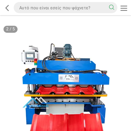
2
/
5