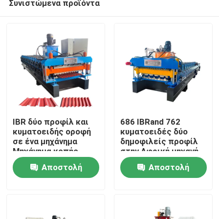
Συνιστώμενα προϊόντα
IBR δύο προφίλ και
686 IBRand 762
κυματοειδής οροφή
κυματοειδές δύο
σε ένα μηχάνημα
δημοφιλείς προφίλ
Μηχάνημα κοπής
στην Αφρική μηχανή
Σπίτι
υψηλής ταχύτητας
διαμόρφωσης
Αποστολή
Αποστολή
παραγωγής
φύλλων οροφής
ακριβείας
Προϊόντα
ερώτησης
ερώτησης
Περίπου εμείς