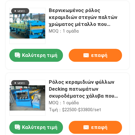
Βερνικωμένος ρόλος
κεραμιδιών στεγών παλτών
χρώματος μέταλλο που
διαμορφώνει τη μηχανή 4m/min
MOQ：1 ομάδα
- ταχύτητα 6m/min
Καλύτερη τιμή
επαφή
Ρόλος κεραμιδιών φύλλων
Decking πατωμάτων
Σπίτι
σκυροδέματος χάλυβα που
διαμορφώνει το επίστρωμα
MOQ：1 ομάδα
ψευδάργυρου μηχανών
Τιμή：$22500-$33800/set
Προϊόντα
Καλύτερη τιμή
επαφή
3 σε 1 ρόλο στηριγμάτων και διαδρομής γωνίας που διαμορφώνει το κύριο κανάλι μηχανών και το κανάλι Furring
Περίπου εμείς