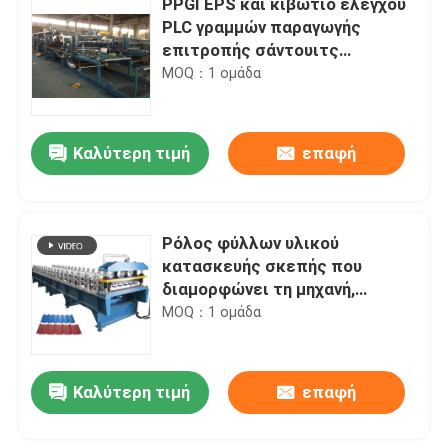
PPGI EPS και κιβώτιο ελέγχου
PLC γραμμών παραγωγής
επιτροπής σάντουιτς
Rockwool
MOQ：1 ομάδα
Καλύτερη τιμή
επαφή
Ρόλος φύλλων υλικού
κατασκευής σκεπής που
διαμορφώνει τη μηχανή,
ζαρωμένος υλικό κατασκευής
MOQ：1 ομάδα
σκεπής ρόλος φύλλων που
διαμορφώνει τη μηχανή
Καλύτερη τιμή
επαφή