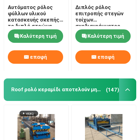
Αυτόματος ρόλος
Διπλός ρόλος
Βοηθητικός εξοπλισμός
φύλλων υλικού
επιτροπής στεγών
κατασκευής σκεπής
τοίχων
το διπλό στρώμα
σχεδιαγράμματος
μηχανών που
γεφυρών που
Καλύτερη τιμή
Καλύτερη τιμή
ζαρώνουν που
διαμορφώνει τον
διαμορφώνει και IBR
υδραυλικό τύπο
μηχανών
επαφή
επαφή
Roof ρολό κεραμίδι αποτελούν μηχανή
(147)