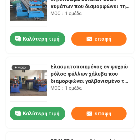
κυμάτων που διαμορφώνει τη
μηχανή/διαμόρφωση
MOQ：1 ομάδα
κυλίσματος κατασκευάζοντας
τη μηχανή
Καλύτερη τιμή
επαφή
Ελασματοποιημένος εν ψυχρώ
ρόλος φύλλων χάλυβα που
διαμορφώνει γαλβανισμένο το
μηχανή ηλιακό κανάλι Unistrict
MOQ：1 ομάδα
ραφιών
Καλύτερη τιμή
επαφή