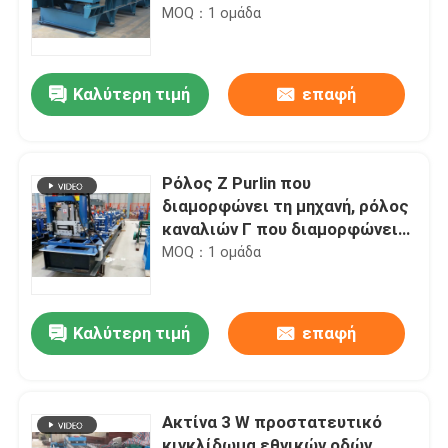
IBR μηχανών PPGI, κυλώντας
MOQ：1 ομάδα
μηχανές φύλλων στεγών
Καλύτερη τιμή
επαφή
Ρόλος Ζ Purlin που
διαμορφώνει τη μηχανή, ρόλος
καναλιών Γ που διαμορφώνει
τη μηχανή BV/SGS
MOQ：1 ομάδα
Καλύτερη τιμή
επαφή
Ακτίνα 3 W προστατευτικό
κιγκλίδωμα εθνικών οδών