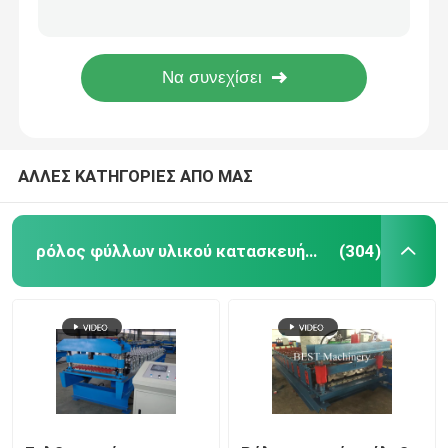
Αυτόματο καπέλο Purlin σχεδιαγράμματος χάλυβα μεγέθους αλλαγής/ρόλος καναλιών που διαμορφώνει το μήκος ελέγχου PLC μηχανών
Ο ηλιακός αυτόματος ρόλος μορφής γωνίας ραφιών που διαμορφώνει τη μηχανή σκληραίνει το κανάλι
Roof ρολό κεραμίδι αποτελούν μηχανή
Ρόλος συνήθειας που διαμορφώνει τη μηχανή σκίζοντας και κόβοντας μήκος χάλυβα 1mm - 3mm
Χρωματισμένος πέτρινος ντυμένος τσιπ ρόλος κεραμιδιών στεγών που διαμορφώνει τη γραμμή παραγωγής μηχανών
Όροφος ρολό κατάστρωμα αποτελούν μηχανή
ΑΛΛΕΣ ΚΑΤΗΓΟΡΙΕΣ ΑΠΟ ΜΑΣ
ρολό τεγίδα αποτελούν μηχανή
γενεαλογικά και γραμμής ρολό που αποτελούν μηχάν
ρόλος φύλλων υλικού κατασκευής σκεπής που διαμορφώνει τη μηχανή
(304)
Highway Roll Προσυναρμολόγηση κουπαστής αποτελο
Κάτω από το ρόλο σωλήνων που διαμορφώνει τη μη
Κλείστρου Roll Πόρτα αποτελούν μηχανή