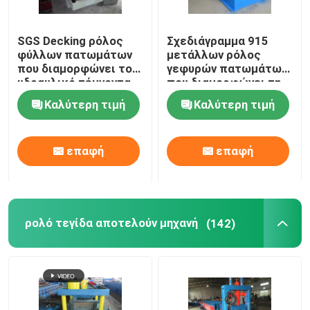
SGS Decking ρόλος
Σχεδιάγραμμα 915
φύλλων πατωμάτων
μετάλλων ρόλος
που διαμορφώνει τον
γεφυρών πατωμάτων
υδραυλικό τέμνοντα
που διαμορφώνει τη
τύπο μηχανών
δύναμη μηχανών 22kw
Καλύτερη τιμή
Καλύτερη τιμή
πάχος 0.6mm - 1.5mm
επαφή
επαφή
ρολό τεγίδα αποτελούν μηχανή
(142)