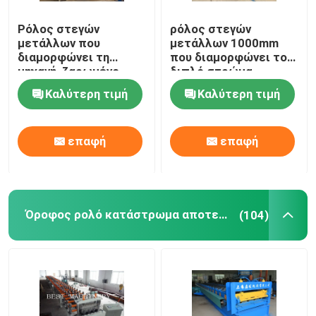
Ρόλος στεγών
ρόλος στεγών
μετάλλων που
μετάλλων 1000mm
διαμορφώνει τη
που διαμορφώνει το
μηχανή, ζαρωμένο
διπλό στρώμα
φύλλο υλικού
μηχανών, φύλλο
Καλύτερη τιμή
Καλύτερη τιμή
κατασκευής σκεπής
υλικού κατασκευής
χρώματος χάλυβας
σκεπής που
που κατασκευάζει τη
κατασκευάζει τη
επαφή
επαφή
μηχανή
μηχανή
Όροφος ρολό κατάστρωμα αποτελούν μηχανή
(104)