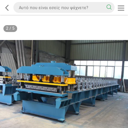
2
/
5