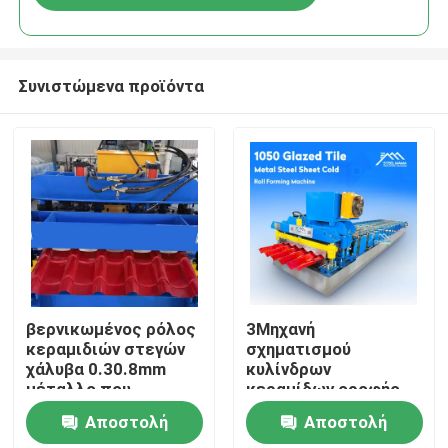
Συνιστώμενα προϊόντα
Σπίτι
βερνικωμένος ρόλος
3Μηχανή
κεραμιδιών στεγών
σχηματισμού
χάλυβα 0.30.8mm
κυλίνδρων
Προϊόντα
μέταλλο που
κεραμίδων οροφής
διαμορφώνει τη
1000 mm με
Αποστολή
Αποστολή
μηχανή 3kw
μετάδοση
Περίπου εμείς