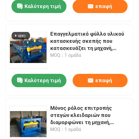
Καλύτερη τιμή
επαφή
Επαγγελματικό φύλλο υλικού
κατασκευής σκεπής που
κατασκευάζει τη μηχανή,
ρόλος επιτροπής στεγών που
MOQ：1 ομάδα
διαμορφώνει τη δύναμη
μηχανών 3kw
Καλύτερη τιμή
επαφή
Σπίτι
Μόνος ρόλος επιτροπής
στεγών κλειδαριών που
Προϊόντα
διαμορφώνει τη μηχανή,
ζαρωμένα φύλλα υλικού
MOQ：1 ομάδα
κατασκευής σκεπής που
Περίπου εμείς