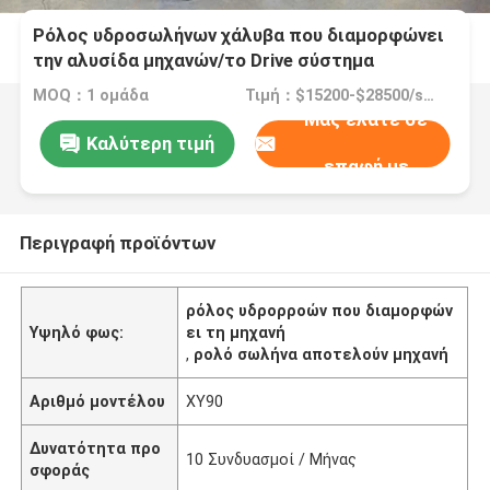
Ρόλος υδροσωλήνων χάλυβα που διαμορφώνει
την αλυσίδα μηχανών/το Drive σύστημα
κιβωτίων εργαλείων
MOQ：1 ομάδα
Τιμή：$15200-$28500/set
Μας ελάτε σε
Καλύτερη τιμή
επαφή με
Περιγραφή προϊόντων
ρόλος υδρορροών που διαμορφών
Υψηλό φως:
ει τη μηχανή
,
ρολό σωλήνα αποτελούν μηχανή
Αριθμό μοντέλου
XY90
Δυνατότητα προ
10 Συνδυασμοί / Μήνας
σφοράς