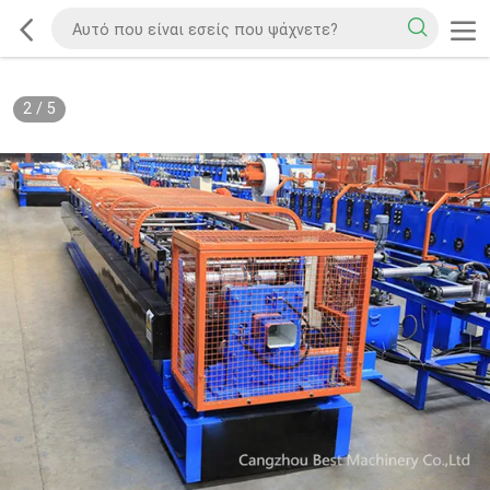
2
/
5