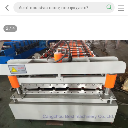
2
/
4