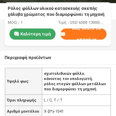
Ρόλος φύλλων υλικού κατασκευής σκεπής
χάλυβα χρώματος που διαμορφώνει τη μηχανή
με τον έλεγχο PLC της Ασίας τύπων Hydralic
MOQ：1
Τιμή：USD 6500-13000/SET
Μας ελάτε σε
Καλύτερη τιμή
επαφή με
Περιγραφή προϊόντων
σχιστολιθικών φύλλο
,
κάνοντας τον υπολογιστή
,
Υψηλό φως:
ρόλος στεγών φύλλων μετάλλων
που διαμορφώνει τη μηχανή
Όροι πληρωμής
L / C, T / T
Αριθμό μοντέλου
X-$l*y-1041