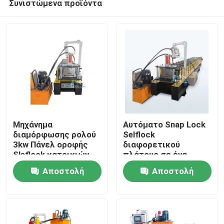
Συνιστώμενα προϊόντα
Μηχάνημα
Αυτόματο Snap Lock
διαμόρφωσης ρολού
Selflock
3kw Πάνελ οροφής
διαφορετικού
Sleflock κατοικιών
πλάτους σε ένα
Σπίτι
μηχάνημα
Αποστολή
Αποστολή
Προϊόντα
ερώτησης
ερώτησης
Περίπου εμείς