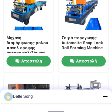
Γύρος εργοστασίων
Ποιοτικός έλεγχος
Μηχανή
Σειρά παραγωγής
διαμόρφωσης ρολού
Automaitc Snap Lock
Μας ελάτε σε επαφή με
πάνελ οροφής
Roll Forming Machine
αυτοασφαλιζόμενο
Αποστολή
Αποστολή
Ειδήσεις
ερώτησης
ερώτησης
Περιπτώσεις
ρόλος φύλλων υλικού κατασκευής σκεπής που διαμο
Belle Song
Διπλός ρόλος στρώματος που διαμορφώνει τη μηχα