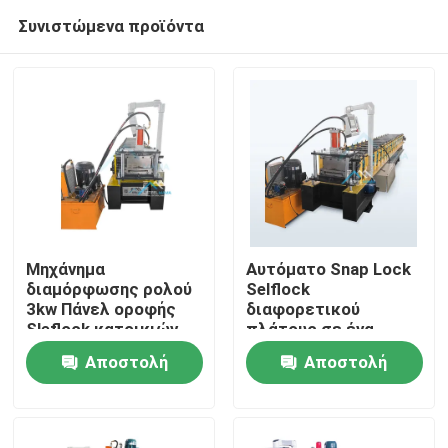
Συνιστώμενα προϊόντα
Μηχάνημα
Αυτόματο Snap Lock
διαμόρφωσης ρολού
Selflock
3kw Πάνελ οροφής
διαφορετικού
Σπίτι
Sleflock κατοικιών
πλάτους σε ένα
μηχάνημα
Αποστολή
Αποστολή
Προϊόντα
ερώτησης
ερώτησης
Περίπου εμείς