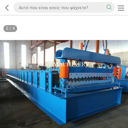
2
/
4