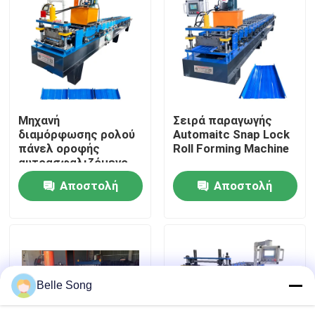
Γύρος εργοστασίων
Ποιοτικός έλεγχος
Μηχανή
Σειρά παραγωγής
Μας ελάτε σε επαφή με
διαμόρφωσης ρολού
Automaitc Snap Lock
πάνελ οροφής
Roll Forming Machine
αυτοασφαλιζόμενο
Ειδήσεις
Αποστολή
Αποστολή
ερώτησης
ερώτησης
Περιπτώσεις
ρόλος φύλλων υλικού κατασκευής σκεπής που διαμο
Belle Song
Διπλός ρόλος στρώματος που διαμορφώνει τη μηχα