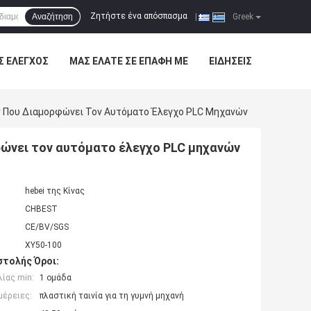
Ζητήστε ένα απόσπασμα
Αναζήτηση
|
Greek
Σ ΈΛΕΓΧΟΣ
ΜΑΣ ΕΛΆΤΕ ΣΕ ΕΠΑΦΉ ΜΕ
ΕΙΔΉΣΕΙΣ
 Που Διαμορφώνει Τον Αυτόματο Έλεγχο PLC Μηχανών
ώνει τον αυτόματο έλεγχο PLC μηχανών
hebei της Κίνας
CHBEST
CE/BV/SGS
XY50-100
τολής Όροι:
ίας min:
1 ομάδα
μέρειες:
πλαστική ταινία για τη γυμνή μηχανή