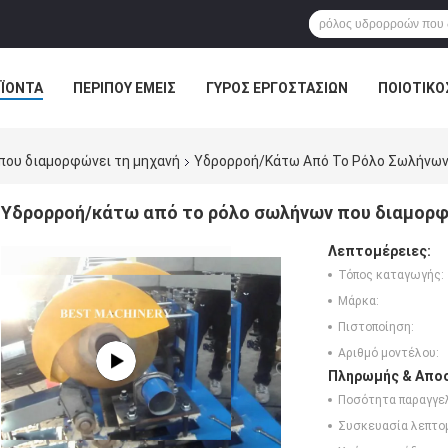
ΪΌΝΤΑ
ΠΕΡΊΠΟΥ ΕΜΕΊΣ
ΓΎΡΟΣ ΕΡΓΟΣΤΑΣΊΩΝ
ΠΟΙΟΤΙΚΌ
που διαμορφώνει τη μηχανή
Υδρορροή/κάτω Από Το Ρόλο Σωλήνων
Υδρορροή/κάτω από το ρόλο σωλήνων που διαμορφ
Λεπτομέρειες:
Τόπος καταγωγής:
Μάρκα:
Πιστοποίηση:
Αριθμό μοντέλου:
Πληρωμής & Αποσ
Ποσότητα παραγγελ
Συσκευασία λεπτο