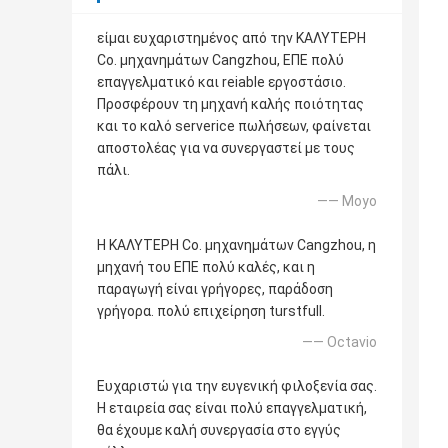
είμαι ευχαριστημένος από την ΚΑΛΥΤΕΡΗ
Co. μηχανημάτων Cangzhou, ΕΠΕ πολύ
επαγγελματικό και reiable εργοστάσιο.
Προσφέρουν τη μηχανή καλής ποιότητας
και το καλό serverice πωλήσεων, φαίνεται
αποστολέας για να συνεργαστεί με τους
πάλι.
—— Moyo
Η ΚΑΛΥΤΕΡΗ Co. μηχανημάτων Cangzhou, η
μηχανή του ΕΠΕ πολύ καλές, και η
παραγωγή είναι γρήγορες, παράδοση
γρήγορα. πολύ επιχείρηση turstfull.
—— Octavio
Ευχαριστώ για την ευγενική φιλοξενία σας.
Η εταιρεία σας είναι πολύ επαγγελματική,
θα έχουμε καλή συνεργασία στο εγγύς