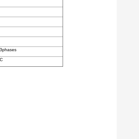
 3phases
LC