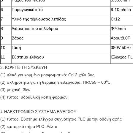
5
Πάχος του πιάτου
0.30.6mm
6
Παραγωγικότητα
8-10m/min
7
Υλικό της τέμνουσας λεπίδας
Cr12
8
Διάμετρος του κυλίνδρου
Φ70mm
9
Βάρος
About8.0T
10
Τάση
380V 50Hz
11
Σύστημα ελέγχου
Έλεγχος P
3. ΚΟΨΤΕ ΤΗ ΣΥΣΚΕΥΗ
(1) υλικό για κομμένο μορφωματικό: Cr12 χάλυβας
(2) σκληρότητα για τη θερμική επεξεργασία: HRC55 – 60℃
(3) μηχανή: 3kw
(4) τύπος: υδραυλική κοπή φορμών
ΗΛΕΚΤΡΟΝΙΚΟ ΣΎΣΤΗΜΑ ΕΛΈΓΧΟΥ
4.
(1) τύπος: Σύστημα ελέγχου συχνότητας PLC με την οθόνη αφής
(2) εμπορικό σήμα PLC: Δέλτα