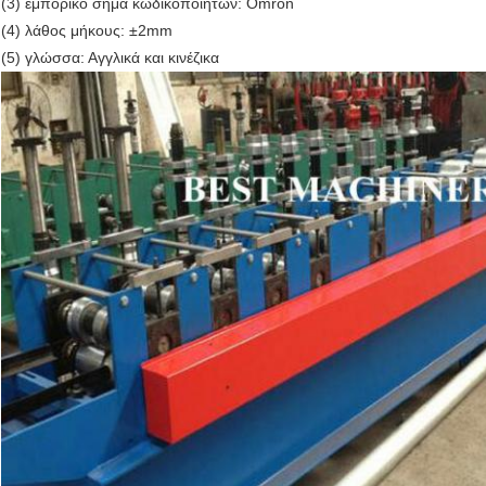
(3) εμπορικό σήμα κωδικοποιητών: Omron
(4) λάθος μήκους: ±2mm
(5) γλώσσα: Αγγλικά και κινέζικα