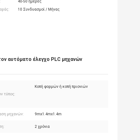
:
40-50 ημέρες
οράς:
10 Συνδυασμοί / Μήνας
τον αυτόματο έλεγχο PLC μηχανών
Κοπή φορμών ή κοπή πριονιών
ν τύπος:
αση μηχανών:
9mx1.4mx1.4m
ση:
2 χρόνια