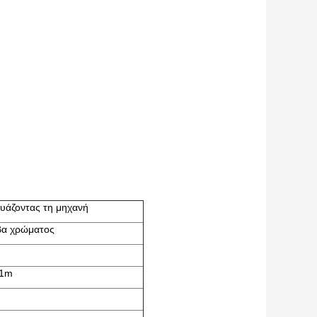
υάζοντας τη μηχανή
βα χρώματος
51m