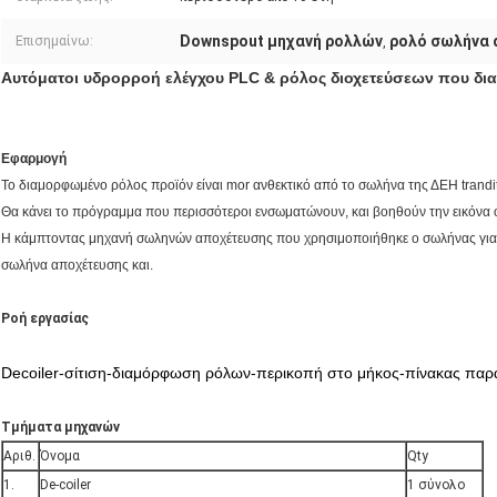
Downspout μηχανή ρολλών
ρολό σωλήνα 
Επισημαίνω:
,
Αυτόματοι υδρορροή ελέγχου PLC & ρόλος διοχετεύσεων που δι
Εφαρμογή
Το διαμορφωμένο ρόλος προϊόν είναι mor ανθεκτικό από το σωλήνα της ΔΕΗ trandit
Θα κάνει το πρόγραμμα που περισσότεροι ενσωματώνουν, και βοηθούν την εικόνα
Η κάμπτοντας μηχανή σωληνών αποχέτευσης που χρησιμοποιήθηκε ο σωλήνας για 
σωλήνα αποχέτευσης και.
Ροή εργασίας
Decoiler-σίτιση-διαμόρφωση ρόλων-περικοπή στο μήκος-πίνακας πα
Τμήματα μηχανών
Αριθ.
Όνομα
Qty
1.
De-coiler
1 σύνολο