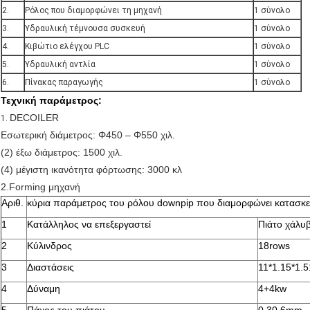
2.
Ρόλος που διαμορφώνει τη μηχανή
1 σύνολο
3.
Υδραυλική τέμνουσα συσκευή
1 σύνολο
4.
Κιβώτιο ελέγχου PLC
1 σύνολο
5.
Υδραυλική αντλία
1 σύνολο
6.
Πίνακας παραγωγής
1 σύνολο
Τεχνική παράμετρος:
DECOILER
1.
Εσωτερική διάμετρος: Φ450 – Φ550 χιλ.
(2) έξω διάμετρος: 1500 χιλ.
(4) μέγιστη ικανότητα φόρτωσης: 3000 κλ
2.Forming μηχανή
Αριθ.
κύρια παράμετρος του ρόλου downpip που διαμορφώνει κατασκε
1
Κατάλληλος να επεξεργαστεί
Πιάτο χάλυ
2
Κύλινδρος
18rows
3
Διαστάσεις
11*1.15*1.
4
Δύναμη
4+4kw