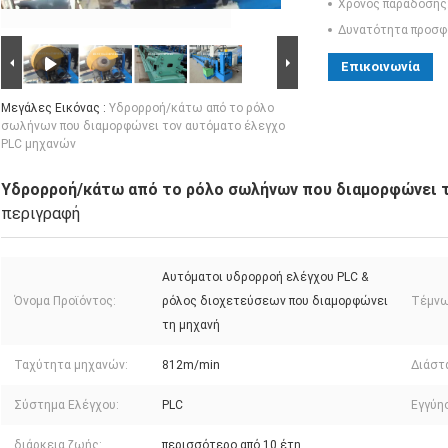
Χρόνος παράδοσης
Δυνατότητα προσφ
Επικοινωνία
Μεγάλες Εικόνας :
Υδρορροή/κάτω από το ρόλο
σωλήνων που διαμορφώνει τον αυτόματο έλεγχο
PLC μηχανών
Υδρορροή/κάτω από το ρόλο σωλήνων που διαμορφώνει 
περιγραφή
Αυτόματοι υδρορροή ελέγχου PLC &
Όνομα Προϊόντος:
ρόλος διοχετεύσεων που διαμορφώνει
Τέμνω
τη μηχανή
Ταχύτητα μηχανών:
812m/min
Διάστ
Σύστημα Ελέγχου:
PLC
Εγγύη
διάρκεια ζωής:
περισσότερο από 10 έτη