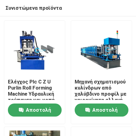
Συνιστώμενα προϊόντα
Ελέγχος Plc C Z U
Μηχανή σχηματισμού
Purlin Roll Forming
κυλίνδρων από
Machine Υδραυλική
χαλύβδινο προφίλ με
Σπίτι
τρύπανση και κοπή
χειροκίνητη αλλαγή
μεγέθους C Purlin 80-
Αποστολή
Αποστολή
300mm Web Size
Προϊόντα
ερώτησης
ερώτησης
Περίπου εμείς