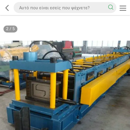
2
/
5