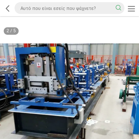
2
/
5