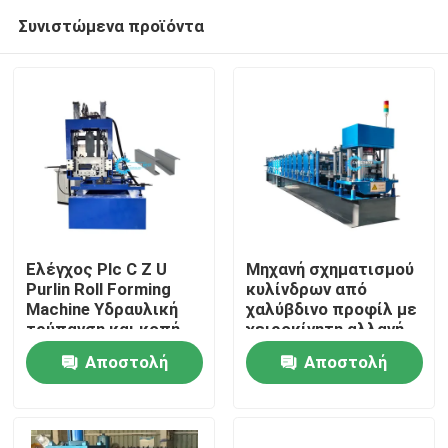
Συνιστώμενα προϊόντα
Ελέγχος Plc C Z U
Μηχανή σχηματισμού
Purlin Roll Forming
κυλίνδρων από
Machine Υδραυλική
χαλύβδινο προφίλ με
Σπίτι
τρύπανση και κοπή
χειροκίνητη αλλαγή
μεγέθους C Purlin 80-
Αποστολή
Αποστολή
300mm Web Size
Προϊόντα
ερώτησης
ερώτησης
Περίπου εμείς