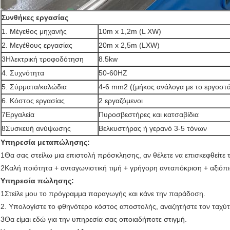
Συνθήκες εργασίας
1. Μέγεθος μηχανής
10m x 1,2m (L XW)
2. Μεγέθους εργασίας
20m x 2,5m (LXW)
3Ηλεκτρική τροφοδότηση
8.5kw
4. Συχνότητα
50-60HZ
5. Σύρματα/καλώδια
4-6 mm2 ((μήκος ανάλογα με το εργοστά
6. Κόστος εργασίας
2 εργαζόμενοι
7Εργαλεία
Πυροσβεστήρες και κατσαβίδια
8Συσκευή ανύψωσης
Βελκυστήρας ή γερανό 3-5 τόνων
Υπηρεσία μεταπώλησης:
1Θα σας στείλω μια επιστολή πρόσκλησης, αν θέλετε να επισκεφθείτε τ
2Καλή ποιότητα + ανταγωνιστική τιμή + γρήγορη ανταπόκριση + αξιόπ
Υπηρεσία πώλησης:
1Στείλε μου το πρόγραμμα παραγωγής και κάνε την παράδοση.
2. Υπολογίστε το φθηνότερο κόστος αποστολής, αναζητήστε τον ταχύτε
3Θα είμαι εδώ για την υπηρεσία σας οποιαδήποτε στιγμή.