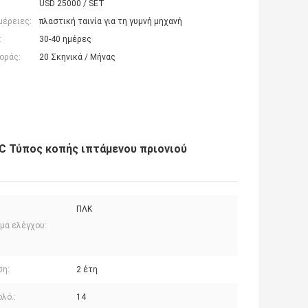
USD 25000 / SET
μέρειες:
πλαστική ταινία για τη γυμνή μηχανή
:
30-40 ημέρες
οράς:
20 Σκηνικά / Μήνας
LC Τύπος κοπής ιπτάμενου πριονιού
ΠΛΚ
μα ελέγχου:
ση:
2 έτη
ολό.:
14