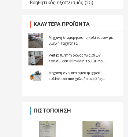
Βοηθητικός εξοπλισμός
(25)
ΚΑΛΎΤΕΡΑ ΠΡΟΪΌΝΤΑ
Μηχανή διαμόρφωσης κυλίνδρων με
υψηλή ταχύτητα
Vertex 0.7mm ρόλος πλαισίων
λογισμικού 35m/Min του BD που
διαμορφώνει τη μηχανή
Μηχανή σχηματισμού ψυχρού
κυλίνδρου από χάλυβα υψηλής
ταχύτητας 20-25m/min
ΠΙΣΤΟΠΟΊΗΣΗ