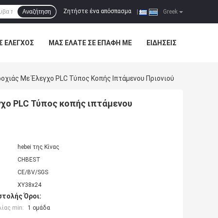
Ζητήστε ένα απόσπασμα
Αναζήτηση
|
Greek
Σ ΈΛΕΓΧΟΣ
ΜΑΣ ΕΛΆΤΕ ΣΕ ΕΠΑΦΉ ΜΕ
ΕΙΔΉΣΕΙΣ
οχιάς Με Έλεγχο PLC Τύπος Κοπής Ιπτάμενου Πριονιού
γχο PLC Τύπος κοπής ιπτάμενου
hebei της Κίνας
CHBEST
CE/BV/SGS
XY38x24
τολής Όροι:
ίας min:
1 ομάδα