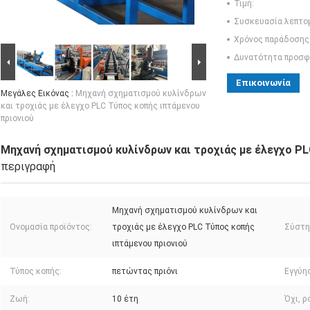
Τιμή:
Συσκευασία λεπτο
Χρόνος παράδοσης
Δυνατότητα προσφ
Επικοινωνία
Μεγάλες Εικόνας :
Μηχανή σχηματισμού κυλίνδρων
και τροχιάς με έλεγχο PLC Τύπος κοπής ιπτάμενου
πριονιού
Μηχανή σχηματισμού κυλίνδρων και τροχιάς με έλεγχο P
περιγραφή
Μηχανή σχηματισμού κυλίνδρων και
Ονομασία προϊόντος:
τροχιάς με έλεγχο PLC Τύπος κοπής
Σύστη
ιπτάμενου πριονιού
Τύπος κοπής:
πετώντας πριόνι
Εγγύη
Ζωή:
10 έτη
Όχι, ρ