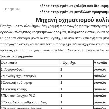
ρόλος στηριγμάτων χάλυβα που διαμορφ
Επισημαίνω:
ρόλος στηριγμάτων μετάλλων προηγούμ
Μηχανή σχηματισμού κυλίν
Παρέχουμε την ολοκληρωμένη γραμμή παραγωγής για την παραγωγή 
οροφών, πλέγματος κρεμασμένων οροφών, πλέγματος εκτεθειμένων ορ
Runner σε διάφορα μοντέλα και μεγέθη, Ευελιξία στην επιλογή των με
παραγωγής ακόμη και πολύπλοκων προφίλ,με ειδικά σχήματα και συστή
γραμμές για την παραγωγή τόσο των Main Runners όσο και των Cross-T
Συστατικά μηχανών
Ονομασία
- Όχι, όχι.
Μονάδα
1. Αποσύνδεση
2
σύνολο
2Μηχανή σχηματισμού
1
σύνολο
3Συσκευή τρύπησης
1
σύνολο
4Συσκευή κοπής
1
σύνολο
5Πίνακας ελέγχου PLC
1
σύνολο
6Υδραυλικός σταθμός αντλίας
1
σύνολο
7Πίνακας υποστήριξης της
1
σύνολο