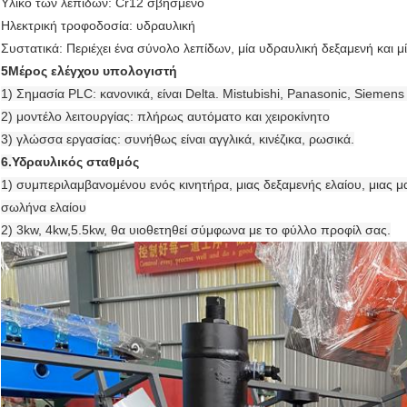
Υλικό των λεπίδων: Cr12 σβησμένο
Ηλεκτρική τροφοδοσία: υδραυλική
Συστατικά: Περιέχει ένα σύνολο λεπίδων, μία υδραυλική δεξαμενή και 
5Μέρος ελέγχου υπολογιστή
1) Σημασία PLC: κανονικά, είναι Delta. Mistubishi, Panasonic, Siemens 
2) μοντέλο λειτουργίας: πλήρως αυτόματο και χειροκίνητο
3) γλώσσα εργασίας: συνήθως είναι αγγλικά, κινέζικα, ρωσικά.
6.
Υδραυλικός σταθμός
1) συμπεριλαμβανομένου ενός κινητήρα, μιας δεξαμενής ελαίου, μιας μ
σωλήνα ελαίου
2) 3kw, 4kw,5.5kw, θα υιοθετηθεί σύμφωνα με το φύλλο προφίλ σας.