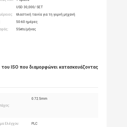
USD 30,000/ SET
μέρειες:
πλαστική ταινία για τη γυμνή μηχανή
:
50-60 ημέρες
οράς:
5Sets/μήνας
ι του ISO που διαμορφώνει κατασκευάζοντας
0.72.5mm
πάχος:
μα Ελέγχου:
PLC