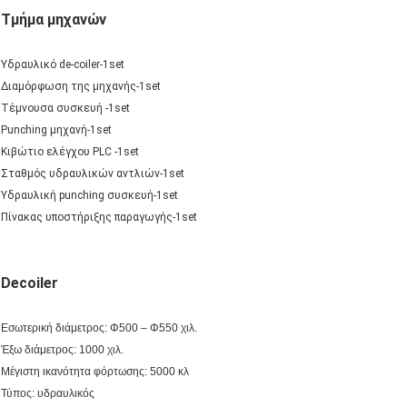
Τμήμα μηχανών
Υδραυλικό de-coiler-1set
Διαμόρφωση της μηχανής-1set
Τέμνουσα συσκευή -1set
Punching μηχανή-1set
Κιβώτιο ελέγχου PLC -1set
Σταθμός υδραυλικών αντλιών-1set
Υδραυλική punching συσκευή-1set
Πίνακας υποστήριξης παραγωγής-1set
Decoiler
Εσωτερική διάμετρος: Φ500 – Φ550 χιλ.
Έξω διάμετρος: 1000 χιλ.
Μέγιστη ικανότητα φόρτωσης: 5000 κλ
Τύπος: υδραυλικός