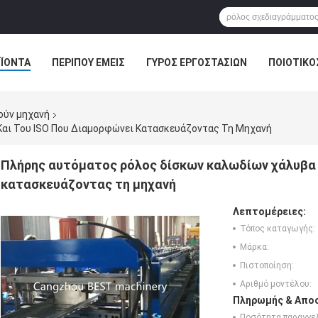
ΪΌΝΤΑ
ΠΕΡΊΠΟΥ ΕΜΕΊΣ
ΓΎΡΟΣ ΕΡΓΟΣΤΑΣΊΩΝ
ΠΟΙΟΤΙΚΌ
ούν μηχανή
αι Του ISO Που Διαμορφώνει Κατασκευάζοντας Τη Μηχανή
Πλήρης αυτόματος ρόλος δίσκων καλωδίων χάλυβα 
κατασκευάζοντας τη μηχανή
Λεπτομέρειες:
Τόπος καταγωγής:
Μάρκα:
Πιστοποίηση:
Αριθμό μοντέλου:
Πληρωμής & Αποσ
Ποσότητα παραγγελ