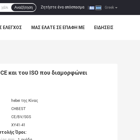
Ζητήστε ένα απόσπασμα
Αναζήτηση
|
Greek
Σ ΈΛΕΓΧΟΣ
ΜΑΣ ΕΛΆΤΕ ΣΕ ΕΠΑΦΉ ΜΕ
ΕΙΔΉΣΕΙΣ
CE και του ISO που διαμορφώνει
hebei της Κίνας
CHBEST
CE/BV/SGS
XY41-41
τολής Όροι:
ίας min:
1 ομάδα