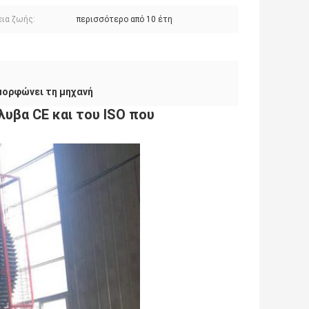
εια ζωής:
περισσότερο από 10 έτη
μορφώνει τη μηχανή
υβα CE και του ISO που