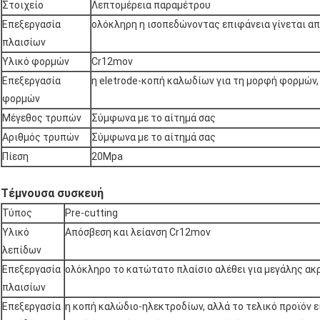
Στοιχείο
Λεπτομέρεια παραμέτρου
Επεξεργασία
ολόκληρη η ισοπεδώνοντας επιφάνεια γίνεται α
πλαισίων
Υλικό φορμών
Cr12mov
Επεξεργασία
η eletrode-κοπή καλωδίων για τη μορφή φορμών, 
φορμών
Μέγεθος τρυπών
Σύμφωνα με το αίτημά σας
Αριθμός τρυπών
Σύμφωνα με το αίτημά σας
Πίεση
20Mpa
Τέμνουσα συσκευή
Τύπος
Pre-cutting
Υλικό
Απόσβεση και λείανση Cr12mov
λεπίδων
Επεξεργασία
ολόκληρο το κατώτατο πλαίσιο αλέθει για μεγάλης ακ
πλαισίων
Επεξεργασία
η κοπή καλώδιο-ηλεκτροδίων, αλλά το τελικό προϊόν ε