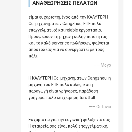
ΑΝΑΘΕΩΡΉΣΕΙΣ ΠΕΛΑΤΏΝ
είμαι ευχαριστημένος από την ΚΑΛΥΤΕΡΗ
Co. μηχανημάτων Cangzhou, ΕΠΕ πολύ
επαγγελματικό και reiable εργοστάσιο.
Προσφέρουν τη μηχανή καλής ποιότητας
και το καλό serverice πωλήσεων, φαίνεται
αποστολέας για να συνεργαστεί με τους
πάλι.
—— Moyo
Η ΚΑΛΥΤΕΡΗ Co. μηχανημάτων Cangzhou, η
μηχανή του ΕΠΕ πολύ καλές, και η
παραγωγή είναι γρήγορες, παράδοση
γρήγορα. πολύ επιχείρηση turstfull.
—— Octavio
Ευχαριστώ για την ευγενική φιλοξενία σας.
Η εταιρεία σας είναι πολύ επαγγελματική,