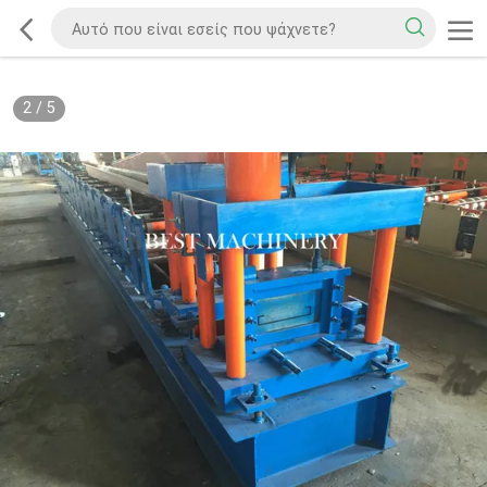
2
/
5