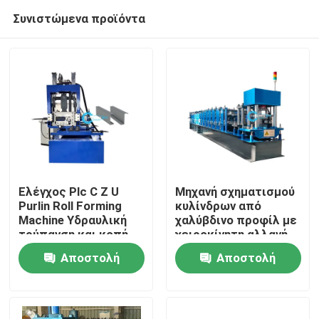
Συνιστώμενα προϊόντα
Ελέγχος Plc C Z U
Μηχανή σχηματισμού
Purlin Roll Forming
κυλίνδρων από
Machine Υδραυλική
χαλύβδινο προφίλ με
Σπίτι
τρύπανση και κοπή
χειροκίνητη αλλαγή
μεγέθους C Purlin 80-
Αποστολή
Αποστολή
300mm Web Size
Προϊόντα
ερώτησης
ερώτησης
Περίπου εμείς