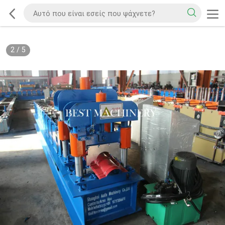
2
/
5