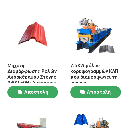
Μηχανή
7.5KW ρόλος
Διαμόρφωσης Ρολών
κορυφογραμμών ΚΑΠ
Ακροκέραμου Στέγης
που διαμορφώνει τη
380V 50Hz 3 φάσεων
μηχανή
15 Σταθμών Υψηλής
Σπίτι
Αποστολή
Αποστολή
Ποιότητας από
Χάλυβα 45# με
ερώτησης
ερώτησης
Μηχανή Ακροκέραμου
Προϊόντα
Στέγης
Περίπου εμείς