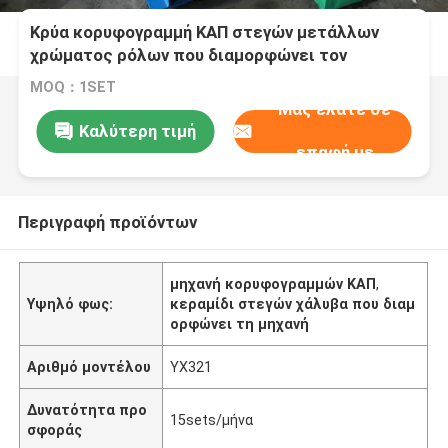
Κρύα κορυφογραμμή ΚΑΠ στεγών μετάλλων
χρώματος ρόλων που διαμορφώνει τον
υδραυλικό τέμνοντα τύπο μηχανών
MOQ：1SET
Μας ελάτε σε
Καλύτερη τιμή
επαφή με
Περιγραφή προϊόντων
μηχανή κορυφογραμμών ΚΑΠ
,
Υψηλό φως:
κεραμίδι στεγών χάλυβα που διαμ
ορφώνει τη μηχανή
Αριθμό μοντέλου
YX321
Δυνατότητα προ
15sets/μήνα
σφοράς