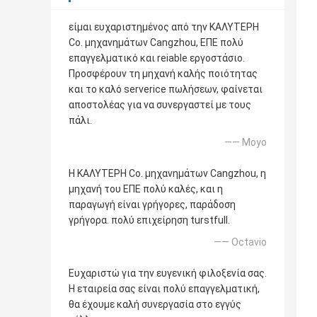
είμαι ευχαριστημένος από την ΚΑΛΥΤΕΡΗ
Co. μηχανημάτων Cangzhou, ΕΠΕ πολύ
επαγγελματικό και reiable εργοστάσιο.
Προσφέρουν τη μηχανή καλής ποιότητας
και το καλό serverice πωλήσεων, φαίνεται
αποστολέας για να συνεργαστεί με τους
πάλι.
—— Moyo
Η ΚΑΛΥΤΕΡΗ Co. μηχανημάτων Cangzhou, η
μηχανή του ΕΠΕ πολύ καλές, και η
παραγωγή είναι γρήγορες, παράδοση
γρήγορα. πολύ επιχείρηση turstfull.
—— Octavio
Ευχαριστώ για την ευγενική φιλοξενία σας.
Η εταιρεία σας είναι πολύ επαγγελματική,
θα έχουμε καλή συνεργασία στο εγγύς