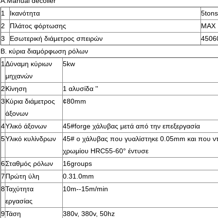
A.Manual decoiler
1
Ικανότητα
5tons
2
Πλάτος φόρτωσης
MAX
3
Εσωτερική διάμετρος σπειρών
450
Β. κύρια διαμόρφωση ρόλων
1
Δύναμη κύριων
5kw
μηχανών
2
Κίνηση
1 αλυσίδα ''
3
Κύρια διάμετρος
¢80mm
άξονων
4
Υλικό άξονων
45#forge χάλυβας μετά από την επεξεργασία
5
Υλικό κυλίνδρων
45# ο χάλυβας που γυαλίστηκε 0.05mm και που ντ
χρωμίου HRC55-60° έντυσε
6
Σταθμός ρόλων
16groups
7
Πρώτη ύλη
0.31.0mm
8
Ταχύτητα
10m--15m/min
εργασίας
9
Τάση
380v, 380v, 50hz