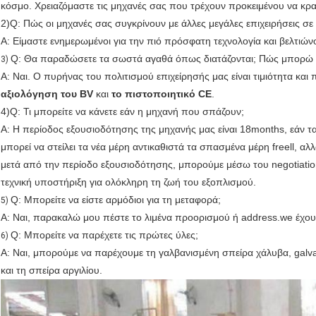
κόσμο. Χρειαζόμαστε τις μηχανές σας που τρέχουν προκειμένου να κρατ
2)Q: Πώς οι μηχανές σας συγκρίνουν με άλλες μεγάλες επιχειρήσεις σε
Α: Είμαστε ενημερωμένοι για την πιό πρόσφατη τεχνολογία και βελτιώ
Q: Θα παραδώσετε τα σωστά αγαθά όπως διατάζονται; Πώς μπορώ 
3)
Α: Ναι. Ο πυρήνας του πολιτισμού επιχείρησής μας είναι τιμιότητα κ
αξιολόγηση του BV
και
το πιστοποιητικό CE
.
4)Q: Τι μπορείτε να κάνετε εάν η μηχανή που σπάζουν;
Α: Η περίοδος εξουσιοδότησης της μηχανής μας είναι 18months, εάν 
μπορεί να στείλει τα νέα μέρη αντικαθιστά τα σπασμένα μέρη freell, αλλ
μετά από την περίοδο εξουσιοδότησης, μπορούμε μέσω του negotiatio
τεχνική υποστήριξη για ολόκληρη τη ζωή του εξοπλισμού.
Q: Μπορείτε να είστε αρμόδιοι για τη μεταφορά;
5)
Α: Ναι, παρακαλώ μου πέστε το λιμένα προορισμού ή address.we έχουν
Q: Μπορείτε να παρέχετε τις πρώτες ύλες;
6)
Α: Ναι, μπορούμε να παρέχουμε τη γαλβανισμένη σπείρα χάλυβα, galv
και τη σπείρα αργιλίου.