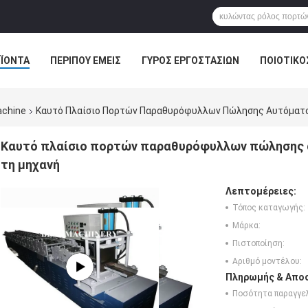
ΪΌΝΤΑ
ΠΕΡΊΠΟΥ ΕΜΕΊΣ
ΓΎΡΟΣ ΕΡΓΟΣΤΑΣΊΩΝ
ΠΟΙΟΤΙΚΌ
achine
Καυτό Πλαίσιο Πορτών Παραθυρόφυλλων Πώλησης Αυτόματ
Καυτό πλαίσιο πορτών παραθυρόφυλλων πώλησης 
τη μηχανή
Λεπτομέρειες:
Τόπος καταγωγής:
Μάρκα:
Πιστοποίηση:
Αριθμό μοντέλου:
Πληρωμής & Αποσ
Ποσότητα παραγγελ