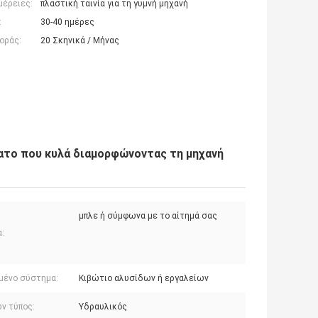
μέρειες:
πλαστική ταινία για τη γυμνή μηχανή
:
30-40 ημέρες
οράς:
20 Σκηνικά / Μήνας
το που κυλά διαμορφώνοντας τη μηχανή
μπλε ή σύμφωνα με το αίτημά σας
:
μένο σύστημα:
Κιβώτιο αλυσίδων ή εργαλείων
ν τύπος:
Υδραυλικός