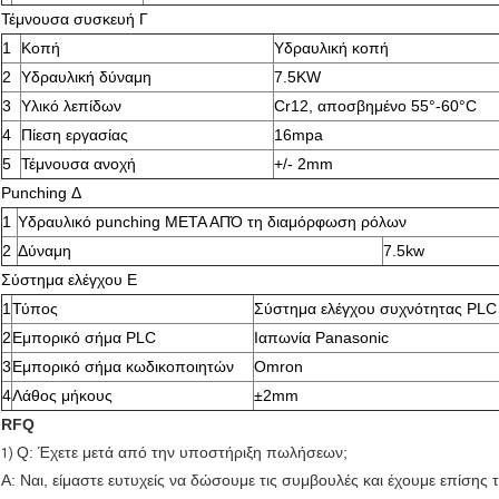
Τέμνουσα συσκευή Γ
1
Κοπή
Υδραυλική κοπή
2
Υδραυλική δύναμη
7.5KW
3
Υλικό λεπίδων
Cr12, αποσβημένο 55°-60°C
4
Πίεση εργασίας
16mpa
5
Τέμνουσα ανοχή
+/- 2mm
Punching Δ
1
Υδραυλικό punching ΜΕΤΑ ΑΠΌ τη διαμόρφωση ρόλων
2
Δύναμη
7.5kw
Σύστημα ελέγχου Ε
1
Τύπος
Σύστημα ελέγχου συχνότητας PLC 
2
Εμπορικό σήμα PLC
Ιαπωνία Panasonic
3
Εμπορικό σήμα κωδικοποιητών
Omron
4
Λάθος μήκους
±2mm
RFQ
Q: Έχετε μετά από την υποστήριξη πωλήσεων;
1)
Α: Ναι, είμαστε ευτυχείς να δώσουμε τις συμβουλές και έχουμε επίσης 