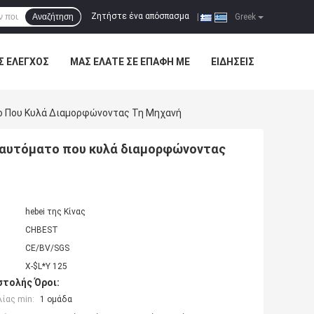
Ζητήστε ένα απόσπασμα
Αναζήτηση
|
Greek
Σ ΈΛΕΓΧΟΣ
ΜΑΣ ΕΛΆΤΕ ΣΕ ΕΠΑΦΉ ΜΕ
ΕΙΔΉΣΕΙΣ
ο Που Κυλά Διαμορφώνοντας Τη Μηχανή
αυτόματο που κυλά διαμορφώνοντας
hebei της Κίνας
CHBEST
CE/BV/SGS
X-$L*Y 125
τολής Όροι:
ίας min:
1 ομάδα