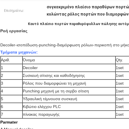
συγκεκριμένο πλαίσιο παραθύρων πορτώ
Επισημαίνω:
κυλώντας ρόλος πορτών που διαμορφώνε
Καυτό πλαίσιο πορτών παραθυρόφυλλων πώλησης αυτόμα
Ροή εργασίας
Decoiler-ισοπέδωση-punching-διαμόρφωση ρόλων-περικοπή στο μήκ
Τμήματα μηχανών:
Αριθ.
Όνομα
Qty.
1
Decoiler
1set
2
Συσκευή σίτισης και καθοδήγησης
1set
3
Ρόλος που διαμορφώνει τη μηχανή
1set
4
Punching μηχανή με τη σερβο σίτιση
1set
5
Υδραυλική τέμνουσα συσκευή
1set
6
Κιβώτιο ελέγχου PLC
1set
7
πίνακας παραγωγής
1set
Parmater