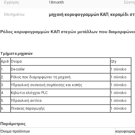
Εγγύηση:
18month
Σύστη
μηχανή κορυφογραμμών ΚΑΠ
κεραμίδι σ
Επισημαίνω:
,
Ρόλος κορυφογραμμών ΚΑΠ στεγών μετάλλων που διαμορφώνει
Τμήματα μηχανών
Αριθ.
Όνομα
Qty
1.
De-coiler
1 σύνολο
2.
Ρόλος που διαμορφώνει τη μηχανή
1 σύνολο
3.
Υδραυλική συσκευή συμπίεσης και κοπής
1 σύνολο
4.
Κιβώτιο ελέγχου PLC
1 σύνολο
5.
Υδραυλική αντλία
1 σύνολο
6.
Πίνακας παραγωγής
1 σύνολο
Παράμετρος
Όνομα προϊόντων
κορυφογραμ