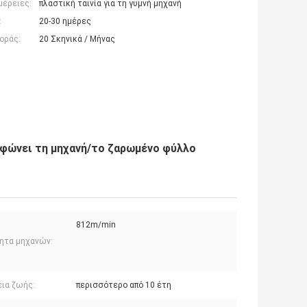
μέρειες:
πλαστική ταινία για τη γυμνή μηχανή
:
20-30 ημέρες
οράς:
20 Σκηνικά / Μήνας
φώνει τη μηχανή/το ζαρωμένο φύλλο
812m/min
ητα μηχανών:
εια ζωής:
περισσότερο από 10 έτη