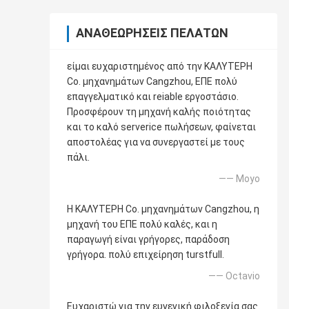
ΑΝΑΘΕΩΡΉΣΕΙΣ ΠΕΛΑΤΏΝ
είμαι ευχαριστημένος από την ΚΑΛΥΤΕΡΗ
Co. μηχανημάτων Cangzhou, ΕΠΕ πολύ
επαγγελματικό και reiable εργοστάσιο.
Προσφέρουν τη μηχανή καλής ποιότητας
και το καλό serverice πωλήσεων, φαίνεται
αποστολέας για να συνεργαστεί με τους
πάλι.
—— Moyo
Η ΚΑΛΥΤΕΡΗ Co. μηχανημάτων Cangzhou, η
μηχανή του ΕΠΕ πολύ καλές, και η
παραγωγή είναι γρήγορες, παράδοση
γρήγορα. πολύ επιχείρηση turstfull.
—— Octavio
Ευχαριστώ για την ευγενική φιλοξενία σας.