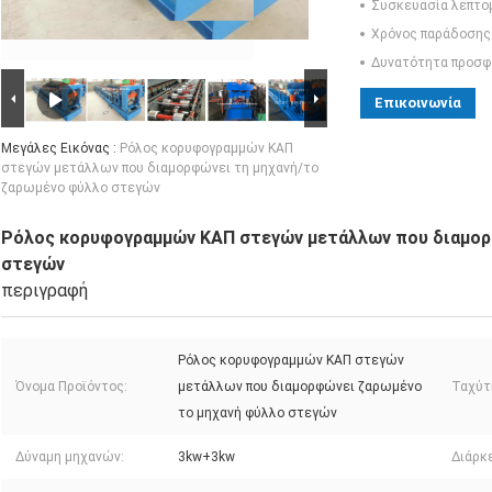
Συσκευασία λεπτο
Χρόνος παράδοσης
Δυνατότητα προσφ
Επικοινωνία
Μεγάλες Εικόνας :
Ρόλος κορυφογραμμών ΚΑΠ
στεγών μετάλλων που διαμορφώνει τη μηχανή/το
ζαρωμένο φύλλο στεγών
Ρόλος κορυφογραμμών ΚΑΠ στεγών μετάλλων που διαμορ
στεγών
περιγραφή
Ρόλος κορυφογραμμών ΚΑΠ στεγών
Όνομα Προϊόντος:
μετάλλων που διαμορφώνει ζαρωμένο
Ταχύτ
το μηχανή φύλλο στεγών
Δύναμη μηχανών:
3kw+3kw
Διάρκ