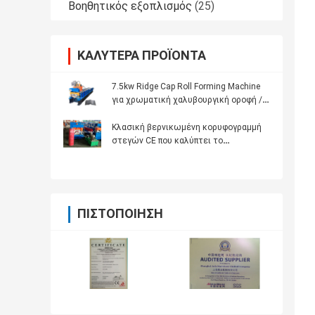
Βοηθητικός εξοπλισμός
(25)
ΚΑΛΎΤΕΡΑ ΠΡΟΪΌΝΤΑ
7.5kw Ridge Cap Roll Forming Machine
για χρωματική χαλυβουργική οροφή /
κυματοειδή οροφή
Κλασική βερνικωμένη κορυφογραμμή
στεγών CE που καλύπτει το
βερνικωμένο κεραμίδι που κάνει την
υδρορροή βροχής μηχανών
ΠΙΣΤΟΠΟΊΗΣΗ