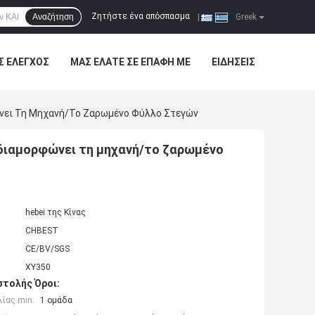
Ζητήστε ένα απόσπασμα
Αναζήτηση
|
Greek
Σ ΈΛΕΓΧΟΣ
ΜΑΣ ΕΛΆΤΕ ΣΕ ΕΠΑΦΉ ΜΕ
ΕΙΔΉΣΕΙΣ
ει Τη Μηχανή/το Ζαρωμένο Φύλλο Στεγών
διαμορφώνει τη μηχανή/το ζαρωμένο
hebei της Κίνας
CHBEST
CE/BV/SGS
XY350
τολής Όροι:
ίας min:
1 ομάδα