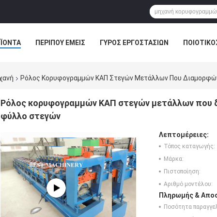
ΪΌΝΤΑ
ΠΕΡΊΠΟΥ ΕΜΕΊΣ
ΓΎΡΟΣ ΕΡΓΟΣΤΑΣΊΩΝ
ΠΟΙΟΤΙΚΌ
ηχανή
Ρόλος Κορυφογραμμών ΚΑΠ Στεγών Μετάλλων Που Διαμορφών
Ρόλος κορυφογραμμών ΚΑΠ στεγών μετάλλων που 
φύλλο στεγών
Λεπτομέρειες:
Τόπος καταγωγής:
Μάρκα:
Πιστοποίηση:
Αριθμό μοντέλου:
Πληρωμής & Αποσ
Ποσότητα παραγγελ