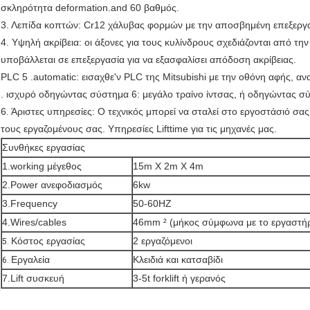
σκληρότητα deformation.and 60 βαθμός.
3. Λεπίδα κοπτών: Cr12 χάλυβας φορμών με την αποσβημένη επεξεργα
4. Υψηλή ακρίβεια: οι άξονες για τους κυλίνδρους σχεδιάζονται από τη
υποβάλλεται σε επεξεργασία για να εξασφαλίσει απόδοση ακρίβειας.
PLC 5 .automatic: εισαχθε'ν PLC της Mitsubishi με την οθόνη αφής, α
. ισχυρό οδηγώντας σύστημα 6: μεγάλο τραίνο ίντσας, ή οδηγώντας σ
6. Άριστες υπηρεσίες: Ο τεχνικός μπορεί να σταλεί στο εργοστάσιό σας
τους εργαζομένους σας. Υπηρεσίες Lifttime για τις μηχανές μας.
Συνθήκες εργασίας
1.working μέγεθος
15m X 2m X 4m
2.Power ανεφοδιασμός
6kw
3.Frequency
50-60HZ
4.Wires/cables
46mm ² (μήκος σύμφωνα με το εργαστήρ
Κόστος εργασίας
2 εργαζόμενοι
5.
Εργαλεία
Κλειδιά και κατσαβίδι
6.
7.Lift συσκευή
3-5t forklift ή γερανός