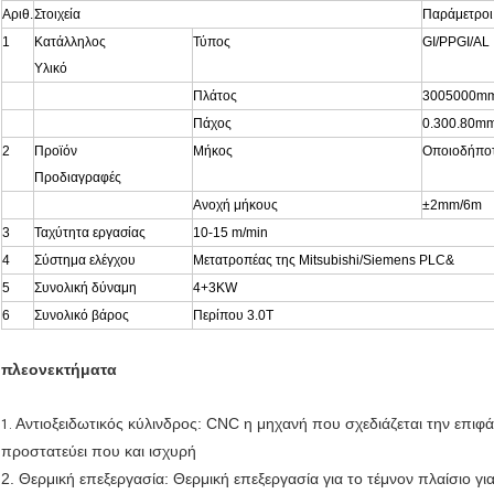
Αριθ.
Στοιχεία
Παράμετροι
1
Κατάλληλος
Τύπος
GI/PPGI/AL
Υλικό
Πλάτος
3005000m
Πάχος
0.300.80m
2
Προϊόν
Μήκος
Οποιοδήποτ
Προδιαγραφές
Ανοχή μήκους
±2mm/6m
3
Ταχύτητα εργασίας
10-15 m/min
4
Σύστημα ελέγχου
Μετατροπέας της Mitsubishi/Siemens PLC&
5
Συνολική δύναμη
4+3KW
6
Συνολικό βάρος
Περίπου 3.0T
πλεονεκτήματα
Αντιοξειδωτικός κύλινδρος: CNC η μηχανή που σχεδιάζεται την επιφ
1.
προστατεύει που και ισχυρή
2. Θερμική επεξεργασία: Θερμική επεξεργασία για το τέμνον πλαίσιο γι