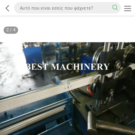
2
/
4