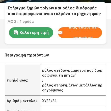
Στήριγμα ξηρών τοίχων και ρόλος διαδρομής
που διαμορφώνει ανασταλμένο το μηχανή φως
ανώτατου κύριο Τ πλέγματος
MOQ：1 ομάδα
Μας ελάτε σε
Καλύτερη τιμή
επαφή με
Περιγραφή προϊόντων
ρόλος σχεδιαγράμματος που διαμ
ορφώνει τη μηχανή
Υψηλό φως:
,
ρόλος στηριγμάτων μετάλλων πρ
οηγούμενος
Αριθμό μοντέλου
XY38x24