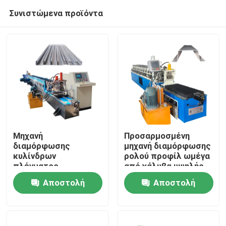
Συνιστώμενα προϊόντα
Μηχανή
Προσαρμοσμένη
διαμόρφωσης
μηχανή διαμόρφωσης
κυλίνδρων
ρολού προφίλ ωμέγα
Σπίτι
πλέγματος
από χάλυβα υψηλής
γυψοσανίδας 3kw για
ταχύτητας κοπής
Αποστολή
Αποστολή
προφίλ stud και
Προϊόντα
track με
ερώτησης
ερώτησης
σερβοκινητήρα
Περίπου εμείς