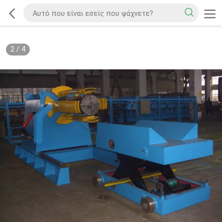
2
/
4