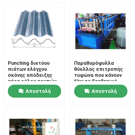
Punching δικτύου
Παραθυρόφυλλα
πιάτων ελέγχου
θύελλας επιτροπής
σκόνης απόδειξης
τυφώνα που κάνουν
αέρα ρόλος τρυπών
6kw το βοηθητικό
6kw που
εξοπλισμό
Αποστολή
Αποστολή
διαμορφώνει τη
Σπίτι
μηχανή
ερώτησης
ερώτησης
Προϊόντα
Περίπου εμείς