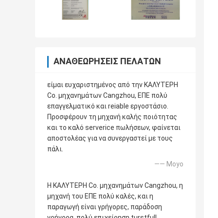
ΑΝΑΘΕΩΡΉΣΕΙΣ ΠΕΛΑΤΏΝ
είμαι ευχαριστημένος από την ΚΑΛΥΤΕΡΗ
Co. μηχανημάτων Cangzhou, ΕΠΕ πολύ
επαγγελματικό και reiable εργοστάσιο.
Προσφέρουν τη μηχανή καλής ποιότητας
και το καλό serverice πωλήσεων, φαίνεται
αποστολέας για να συνεργαστεί με τους
πάλι.
—— Moyo
Η ΚΑΛΥΤΕΡΗ Co. μηχανημάτων Cangzhou, η
μηχανή του ΕΠΕ πολύ καλές, και η
παραγωγή είναι γρήγορες, παράδοση
γρήγορα. πολύ επιχείρηση turstfull.