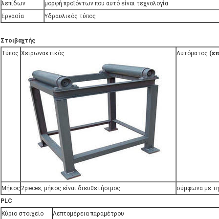
λεπίδων
μορφή προϊόντων που αυτό είναι τεχνολογία
Εργασία
Υδραυλικός τύπος
Στοιβαχτής
Τύπος
Χειρωνακτικός
Αυτόματος
(επ
Μήκος
2pieces, μήκος είναι διευθετήσιμος
σύμφωνα με τη
PLC
Κύριο στοιχείο
Λεπτομέρεια παραμέτρου