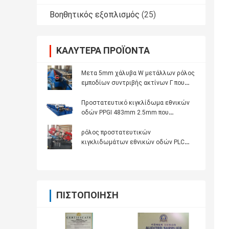
Βοηθητικός εξοπλισμός
(25)
ΚΑΛΎΤΕΡΑ ΠΡΟΪΌΝΤΑ
Μετα 5mm χάλυβα W μετάλλων ρόλος
εμποδίων συντριβής ακτίνων Γ που
διαμορφώνει τη μηχανή
Προστατευτικό κιγκλίδωμα εθνικών
οδών PPGI 483mm 2.5mm που
κατασκευάζει τη μηχανή
ρόλος προστατευτικών
κιγκλιδωμάτων εθνικών οδών PLC
ραφιών του U 8mm που διαμορφώνει
τη μηχανή
ΠΙΣΤΟΠΟΊΗΣΗ