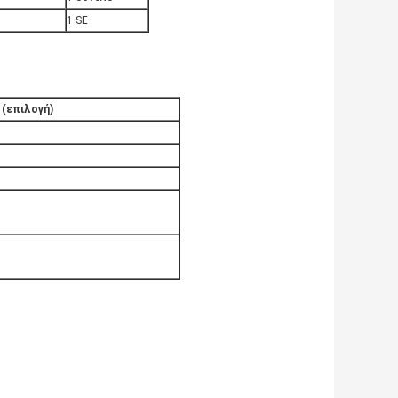
1 SE
ς
(επιλογή)