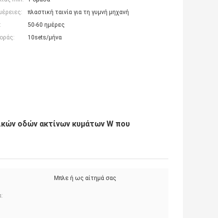
μέρειες:
πλαστική ταινία για τη γυμνή μηχανή
:
50-60 ημέρες
οράς:
10sets/μήνα
ικών οδών ακτίνων κυμάτων W που
Μπλε ή ως αίτημά σας
: