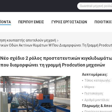
ΪΌΝΤΑ
ΠΕΡΊΠΟΥ ΕΜΕΊΣ
ΓΎΡΟΣ ΕΡΓΟΣΤΑΣΊΩΝ
ΠΟΙΟΤΙΚΌ
γηση κουπαστής αποτελούν μηχανή
νικών Οδών Ακτίνων Κυμάτων W Που Διαμορφώνει Τη Γραμμή Prodcu
Νέο σχέδιο 2 ρόλος προστατευτικών κιγκλιδωμάτ
που διαμορφώνει τη γραμμή Prodcution μηχανών
Λεπτομέρειες:
Τόπος καταγωγής:
Μάρκα:
Πιστοποίηση:
Αριθμό μοντέλου:
Πληρωμής & Αποσ
Ποσότητα παραγγελ