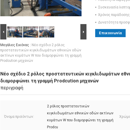
Συσκευασία λεπτο
Χρόνος παράδοσης
Δυνατότητα προσφ
Επικοινωνία
Μεγάλες Εικόνας :
Νέο σχέδιο 2 ρόλος
προστατευτικών κιγκλιδωμάτων εθνικών οδών
ακτίνων κυμάτων W που διαμορφώνει τη γραμμή
Prodcution μηχανών
Νέο σχέδιο 2 ρόλος προστατευτικών κιγκλιδωμάτων εθν
διαμορφώνει τη γραμμή Prodcution μηχανών
περιγραφή
2 ρόλος προστατευτικών
κιγκλιδωμάτων εθνικών οδών ακτίνων
Όνομα προϊόντων:
Χρώμα
κυμάτων W που διαμορφώνει τη γραμμή
Prodcu