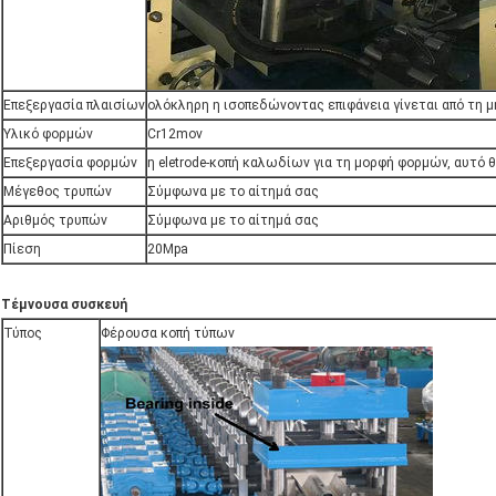
Επεξεργασία πλαισίων
ολόκληρη η ισοπεδώνοντας επιφάνεια γίνεται από τη 
Υλικό φορμών
Cr12mov
Επεξεργασία φορμών
η eletrode-κοπή καλωδίων για τη μορφή φορμών, αυτό 
Μέγεθος τρυπών
Σύμφωνα με το αίτημά σας
Αριθμός τρυπών
Σύμφωνα με το αίτημά σας
Πίεση
20Mpa
Τέμνουσα συσκευή
Τύπος
Φέρουσα κοπή τύπων