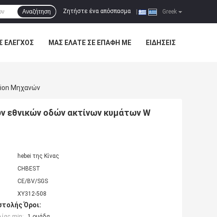
Ζητήστε ένα απόσπασμα
Αναζήτηση
|
Greek
Σ ΈΛΕΓΧΟΣ
ΜΑΣ ΕΛΆΤΕ ΣΕ ΕΠΑΦΉ ΜΕ
ΕΙΔΉΣΕΙΣ
tion Μηχανών
ων εθνικών οδών ακτίνων κυμάτων W
hebei της Κίνας
CHBEST
CE/BV/SGS
XY312-508
τολής Όροι:
ίας min:
1 ομάδα