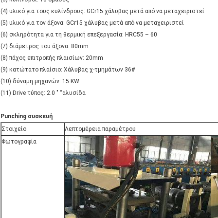
(4) υλικό για τους κυλίνδρους: GCr15 χάλυβας μετά από να μεταχειριστεί
(5) υλικό για τον άξονα: GCr15 χάλυβας μετά από να μεταχειριστεί
(6) σκληρότητα για τη θερμική επεξεργασία: HRC55 – 60
(7) διάμετρος του άξονα: 80mm
(8) πάχος επιτροπής πλαισίων: 20mm
(9) κατώτατο πλαίσιο: Χάλυβας χ-τμημάτων 36#
(10) δύναμη μηχανών: 15 KW
(11) Drive τύπος: 2.0 " “αλυσίδα
Punching συσκευή
Στοιχείο
Λεπτομέρεια παραμέτρου
Φωτογραφία