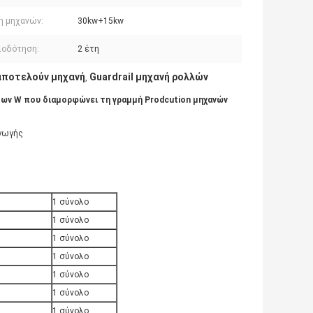
η μηχανών:
30kw+15kw
ιοδότηση:
2 έτη
αποτελούν μηχανή
Guardrail μηχανή ρολλών
,
ων W που διαμορφώνει τη γραμμή Prodcution μηχανών
αγωγής
1 σύνολο
1 σύνολο
1 σύνολο
1 σύνολο
1 σύνολο
1 σύνολο
1 σύνολο