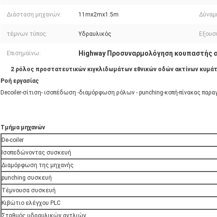
Διάσταση μηχανών:
11mx2mx1.5m
Δύναμ
τέμνων τύπος:
Υδραυλικός
Εξουσ
Highway Προσυναρμολόγηση κουπαστής 
Επισημαίνω:
2 ρόλος προστατευτικών κιγκλιδωμάτων εθνικών οδών ακτίνων κυμάτ
Ροή εργασίας
Decoiler-σίτιση- ισοπέδωση -διαμόρφωση ρόλων - punching-κοπή-πίνακας παρ
Τμήμα μηχανών
De-coiler
Ισοπεδώνοντας συσκευή
Διαμόρφωση της μηχανής
punching συσκευή
Τέμνουσα συσκευή
Κιβώτιο ελέγχου PLC
Σταθμός υδραυλικών αντλιών