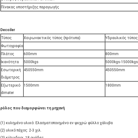
Πίνακας υποστήριξης παραγωγής
Decoiler
Τύπος
Χειρωνακτικός τύπος (πρότυπα)
Υδραυλικός τύπο
Φωτογραφία
Πλάτος
600mm
800mm
Ικανότητα
5000kgs
5000kgs-15000kgs
Εσωτερική
450550mm
450550mm
διάμετρος
Εξωτερικό
1500mm
1800mm
dimater
ρόλος που διαμορφώνει τη μηχανή
(1) κυλημένο υλικό: Ελασματοποιημένο εν ψυχρώ φύλλο χάλυβα
(2) υλικό πάχος: 2-3 χιλ.
(3) κύλινδροι: 18 ομάδες