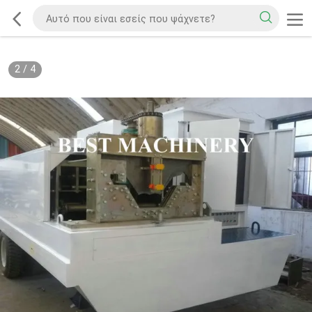
2
/
4