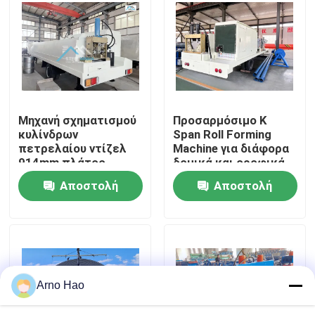
Γύρος εργοστασίων
Ποιοτικός έλεγχος
Μηχανή σχηματισμού
Προσαρμόσιμο K
Μας ελάτε σε επαφή με
κυλίνδρων
Span Roll Forming
πετρελαίου ντίζελ
Machine για διάφορα
914mm πλάτος
δομικά και οροφικά
Ειδήσεις
τροφοδοσίας K Span
σχέδια
Αποστολή
Αποστολή
για πάνελ 610mm
ερώτησης
ερώτησης
Περιπτώσεις
ρόλος φύλλων υλικού κατασκευής σκεπής που διαμο
Arno Hao
Διπλός ρόλος στρώματος που διαμορφώνει τη μηχα