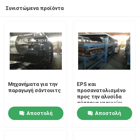
Συνιστώμενα προϊόντα
Μηχανήματα για την
EPS και
παραγωγή σάντουιτς
προσανατολισμένο
προς την αλυσίδα
Σπίτι
σύστημα γραμμών
παραγωγής
Αποστολή
Αποστολή
επιτροπής Rockwool
Προϊόντα
Sandwch
ερώτησης
ερώτησης
Περίπου εμείς