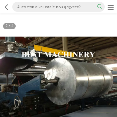
2
/
4