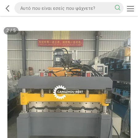
2
/
5