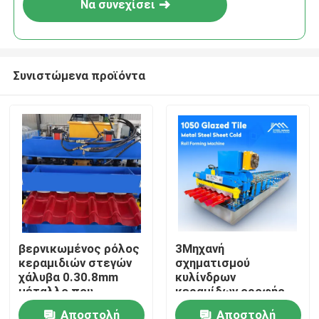
Να συνεχίσει
Συνιστώμενα προϊόντα
Σπίτι
βερνικωμένος ρόλος
3Μηχανή
κεραμιδιών στεγών
σχηματισμού
Προϊόντα
χάλυβα 0.30.8mm
κυλίνδρων
μέταλλο που
κεραμίδων οροφής
διαμορφώνει τη
1000 mm με
Αποστολή
Αποστολή
Περίπου εμείς