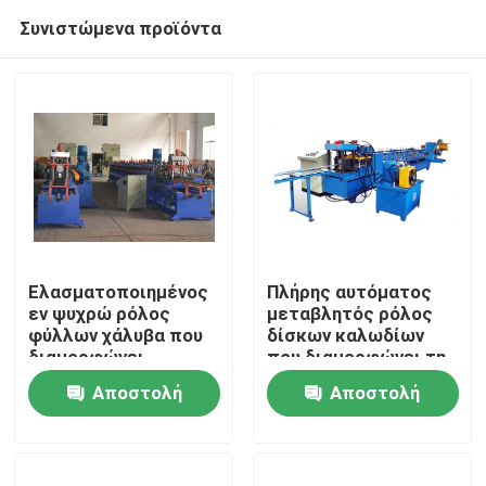
Συνιστώμενα προϊόντα
Ελασματοποιημένος
Πλήρης αυτόματος
εν ψυχρώ ρόλος
μεταβλητός ρόλος
φύλλων χάλυβα που
δίσκων καλωδίων
Σπίτι
διαμορφώνει
που διαμορφώνει τη
γαλβανισμένο το
μηχανή με Punching
Αποστολή
Αποστολή
μηχανή ηλιακό κανάλι
την τρύπα
Προϊόντα
Unistrict ραφιών
ερώτησης
ερώτησης
Περίπου εμείς