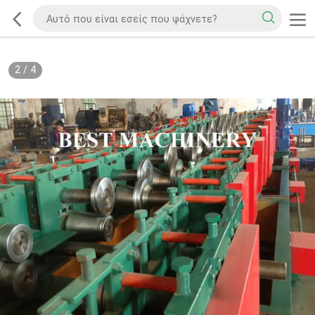
2
/
4