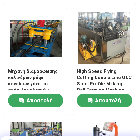
ερώτησης
ερώτησης
Μηχανή διαμόρφωσης
High Speed Flying
κυλίνδρων ράφι
Cutting Double Line U&C
καναλιών γόνατου
Steel Profile Making
στήριξης ηλιακών
Roll Forming Machine
πάνελ με σύστημα
Αποστολή
Αποστολή
ελέγχου PLC
ερώτησης
ερώτησης