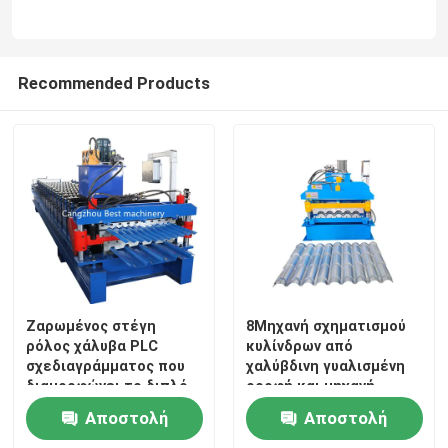
Recommended Products
Ζαρωμένος στέγη
8Μηχανή σχηματισμού
ρόλος χάλυβα PLC
κυλίνδρων από
σχεδιαγράμματος που
χαλύβδινη γυαλισμένη
διαμορφώνει το διπλό
οροφή και μηχανή
στρώμα 12m/Min
κατασκευής φύλλων
Αποστολή
Αποστολή
μηχανών
οροφής